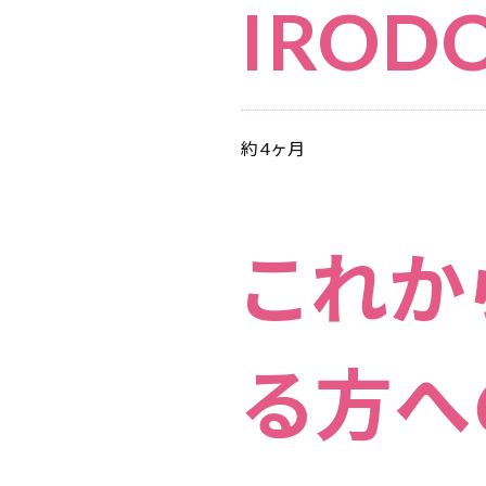
IRO
約4ヶ月
これか
る方へ