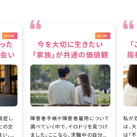
NEW!
NEW!
たい
「この人なら大丈夫」
A
価値観
阪神ファンが繋いだ縁
彼
について
私が双極性障害の診断を受けたの
双極
を見つけ
は、大人になってからでした。 当初
常者
の自分で
は「不安神経症」や「うつ状態」と言
でき