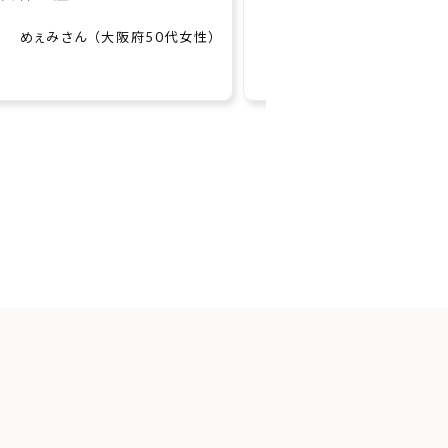
..
中」で...
らいすさん （京都府20代男性）
タナカさん （神奈川県