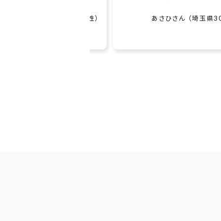
...
も気後...
あさひさん （埼玉県30代女性）
Kさん （愛知県3