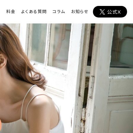
ト
料金
よくある質問
コラム
お知らせ
公式X
障
が
い
者
と
そ
の
理
解
者
の
た
め
の
友
活
恋
活
婚
活
出
会