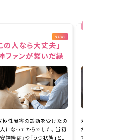
NEW!
SD同士だから言える
同じうつ病だか
女との支え合いの形
支え合い高め
性障害であることを隠して健
以前は一般的なマッチン
とお会いしていた頃、言葉に
を利用していました。最初
ない「ちぐはぐさ」を感じてしま
つ病」であることや「生