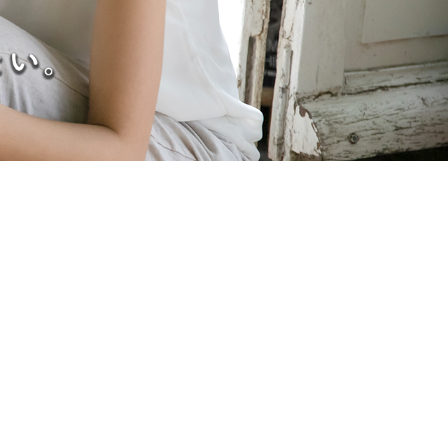
い
マ
ッ
チ
ン
グ
ア
プ
リ
I
ロ
ド
リ