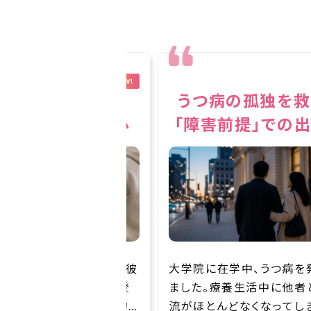
NEW!
病の孤独を救った
今を大切に生き
害前提」での出会い
「家族」が共通の
に在学中、うつ病を発症し
障害者手帳や障害者雇用
。療養生活中に他者との交
調べていく中で、イロドリ
とんどなくなってしまい、
ました。ここなら、求職中